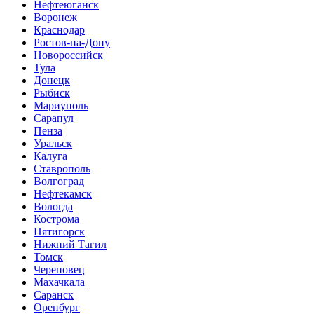
Нефтеюганск
Воронеж
Краснодар
Ростов-на-Дону
Новороссийск
Тула
Донецк
Рыбиск
Мариуполь
Сарапул
Пенза
Уральск
Калуга
Ставрополь
Волгоград
Нефтекамск
Вологда
Кострома
Пятигорск
Нижний Тагил
Томск
Череповец
Махачкала
Саранск
Оренбург