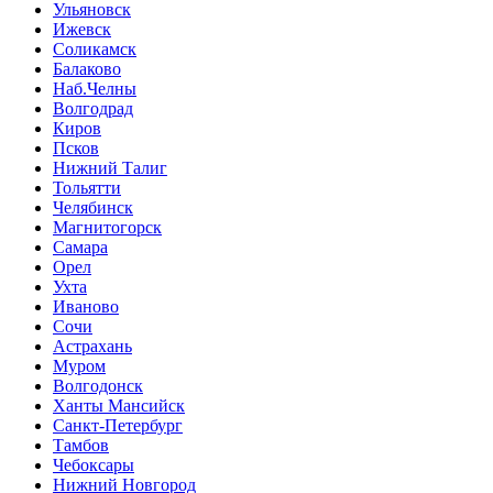
Ульяновск
Ижевск
Соликамск
Балаково
Наб.Челны
Волгодрад
Киров
Псков
Нижний Талиг
Тольятти
Челябинск
Магнитогорск
Самара
Орел
Ухта
Иваново
Сочи
Астрахань
Муром
Волгодонск
Ханты Мансийск
Санкт-Петербург
Тамбов
Чебоксары
Нижний Новгород