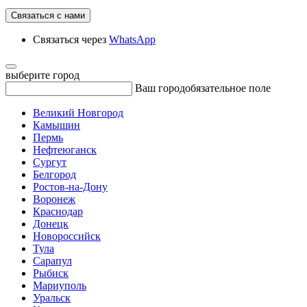
Связаться с нами
Связаться через
WhatsApp
выберите город
Ваш город
обязательное поле
Великий Новгород
Камышин
Пермь
Нефтеюганск
Сургут
Белгород
Ростов-на-Дону
Воронеж
Краснодар
Донецк
Новороссийск
Тула
Сарапул
Рыбиск
Мариуполь
Уральск