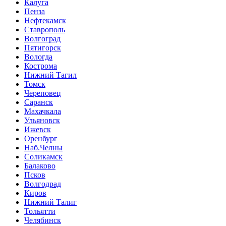
Калуга
Пенза
Нефтекамск
Ставрополь
Волгоград
Пятигорск
Вологда
Кострома
Нижний Тагил
Томск
Череповец
Саранск
Махачкала
Ульяновск
Ижевск
Оренбург
Наб.Челны
Соликамск
Балаково
Псков
Волгодрад
Киров
Нижний Талиг
Тольятти
Челябинск