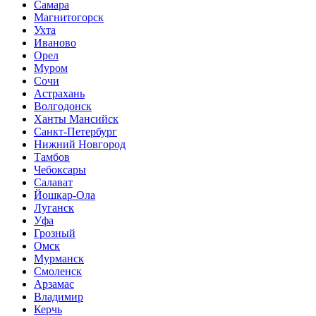
Самара
Магнитогорск
Ухта
Иваново
Орел
Муром
Сочи
Астрахань
Волгодонск
Ханты Мансийск
Санкт-Петербург
Нижний Новгород
Тамбов
Чебоксары
Салават
Йошкар-Ола
Луганск
Уфа
Грозный
Омск
Мурманск
Смоленск
Арзамас
Владимир
Керчь